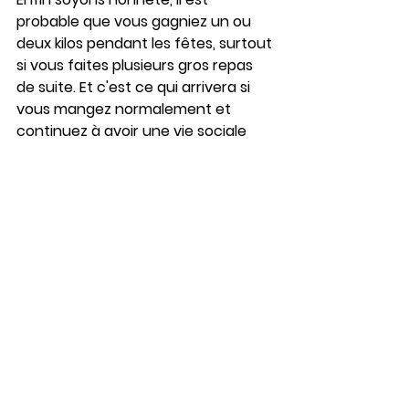
probable que vous gagniez un ou 
deux kilos pendant les fêtes, surtout 
si vous faites plusieurs gros repas 
de suite. Et c'est ce qui arrivera si 
vous mangez normalement et 
continuez à avoir une vie sociale 
épanouie: fêtes d'anniversaire, 
mariages, pendaisons de 
crémaillère, vacances ! ....
Le poids d'équilibre n'est pas fixe, 
c'est pour cela qu'il sera inutile de 
vous peser le lendemain du réveillon 
de Noël. Attendez quelques jours, 
votre corps régulera de lui-même. 
Vous aurez plus mangé sans doute 
que d'habitude sur une petite 
période de temps mais reprendrez 
la routine de vos repas ensuite car - 