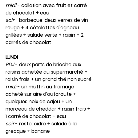
midi
 - collation avec fruit et carré 
de chocolat + eau
soir
 - barbecue: deux verres de vin 
rouge + 4 côtelettes d'agneau 
grillées + salade verte + raisin + 2 
carrés de chocolat
LUNDI 
PDJ
 - deux parts de brioche aux 
raisins achetée au supermarché + 
raisin frais + un grand thé non sucré
midi
 - un muffin au fromage 
acheté sur aire d'autoroute + 
quelques noix de cajou + un 
morceau de cheddar + raisin frais + 
1 carré de chocolat + eau
soir
 - resto: cidre + salade à la 
grecque + banane 