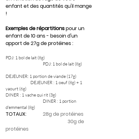
enfant et des quantités qu'il mange 
!
Exemples de répartitions
 pour un 
enfant de 10 ans - besoin d'un 
apport de 27g de protéines :
PDJ: 1 bol de lait (8g)				
			PDJ: 1 bol de lait (8g)	
DEJEUNER: 1 portion de viande (17g)		
		DEJEUNER : 1 oeuf (8g) + 1 
yaourt (6g)
DINER : 1 vache qui rit (3g)			
			DINER : 1 portion 
d'emmental (8g)
TOTAUX:  		
28g de protéines	
					30g de 
protéines