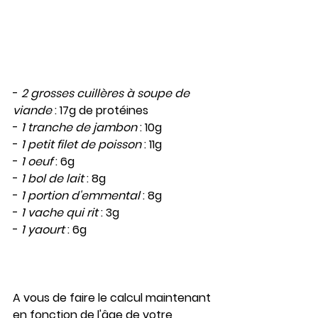
- 
2 grosses cuillères à soupe de 
viande
 : 17g de protéines
- 
1 tranche de jambon
 : 10g
- 
1 petit filet de poisson
 : 11g
- 
1 oeuf
 : 6g
- 
1 bol de lait
 : 8g
- 
1 portion d'emmental
 : 8g
- 
1 vache qui rit
 : 3g
- 
1 yaourt
 : 6g
A vous de faire le calcul maintenant 
en fonction de l'âge de votre 