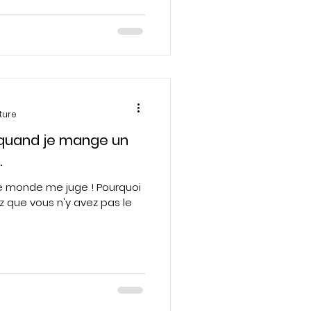
ture
e quand je mange un
.
ut le monde me juge ! Pourquoi
z que vous n'y avez pas le