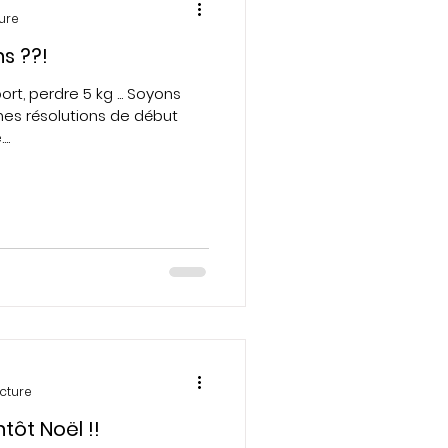
ture
s ??!
ort, perdre 5 kg ... Soyons
nes résolutions de début
..
ecture
tôt Noël !!