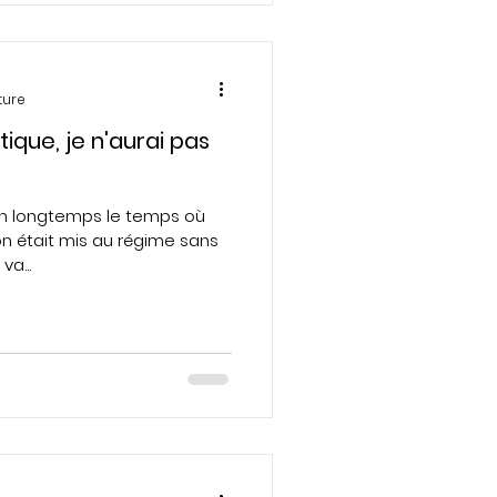
ture
ique, je n'aurai pas
ien longtemps le temps où
n était mis au régime sans
a...