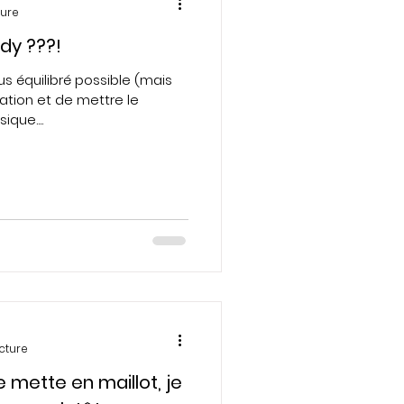
ture
y ???!
us équilibré possible (mais
ation et de mettre le
que....
cture
mette en maillot, je