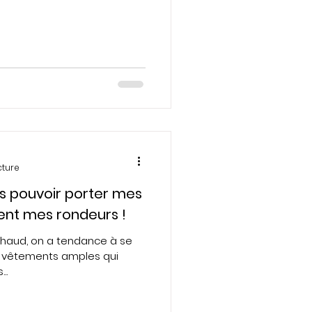
cture
ais pouvoir porter mes
ent mes rondeurs !
 chaud, on a tendance à se
es vêtements amples qui
..